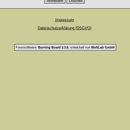
Impressum
Datenschutzerklärung (DSGVO)
Forensoftware:
Burning Board 2.3.6
, entwickelt von
WoltLab GmbH