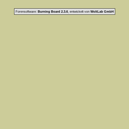
Forensoftware:
Burning Board 2.3.6
, entwickelt von
WoltLab GmbH