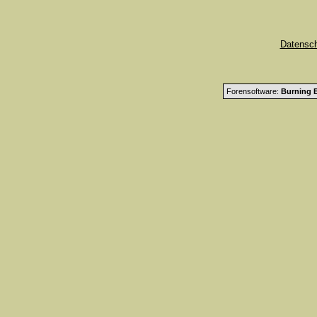
Datensc
Forensoftware:
Burning B