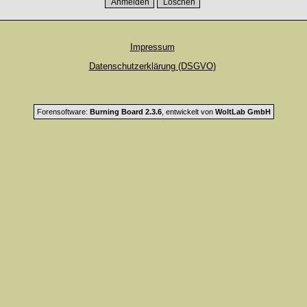
Impressum
Datenschutzerklärung (DSGVO)
Forensoftware:
Burning Board 2.3.6
, entwickelt von
WoltLab GmbH