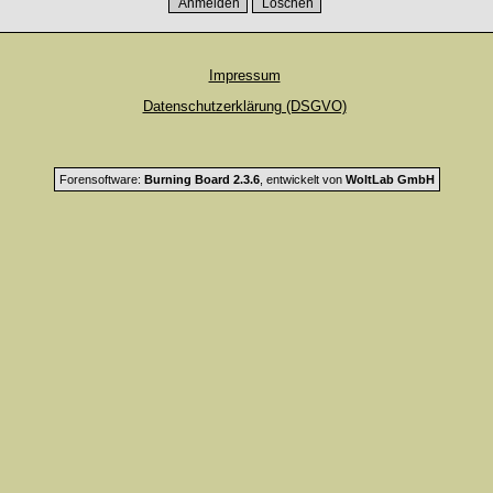
Impressum
Datenschutzerklärung (DSGVO)
Forensoftware:
Burning Board 2.3.6
, entwickelt von
WoltLab GmbH