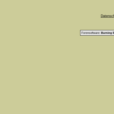
Datensc
Forensoftware:
Burning B