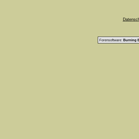
Datensc
Forensoftware:
Burning B