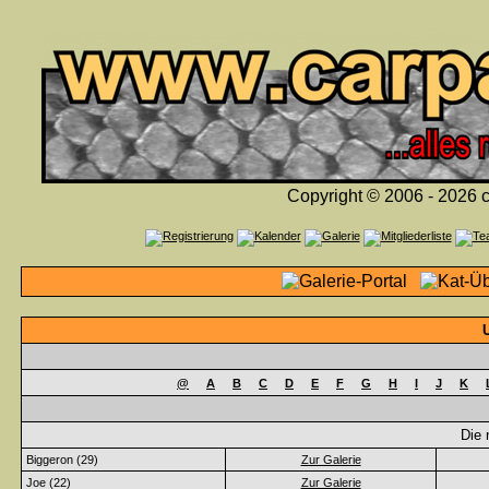
Copyright © 2006 - 2026 c
@
A
B
C
D
E
F
G
H
I
J
K
Die 
Biggeron (29)
Zur Galerie
Joe (22)
Zur Galerie