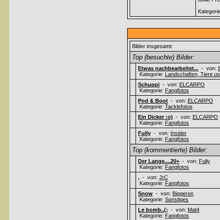
Kategori
Bilder insgesamt:
Top (besuchte) Bilder:
Etwas nachbearbeitet...
- von:
Kategorie:
Landschaften, Tiere usw
Schuppi
- von:
ELCARPO
Kategorie:
Fangfotos
Pod & Boot
- von:
ELCARPO
Kategorie:
Tacklefotos
Ein Dicker :o)
- von:
ELCARPO
Kategorie:
Fangfotos
Fully
- von:
Insider
Kategorie:
Fangfotos
Top (kommentierte) Bilder:
Der Lange....20+
- von:
Fully
Kategorie:
Fangfotos
,
- von:
JrC
Kategorie:
Fangfotos
Snow
- von:
Biggeron
Kategorie:
Sonstiges
Le bomb..(;
- von:
Mat4
Kategorie:
Fangfotos