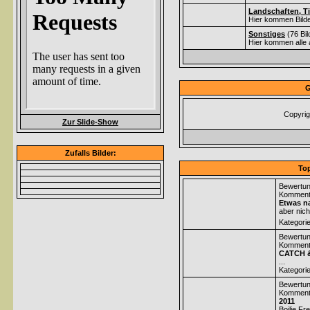
Landschaften, Ti
Hier kommen Bilde
Sonstiges
(76 Bi
Hier kommen alle 
G
Copyrig
Zur Slide-Show
Zufalls Bilder:
Top
Bewertun
Komment
Etwas na
aber nich
Kategori
Bewertun
Komment
CATCH 
...
Kategori
Bewertun
Komment
2011
Boilie Fr