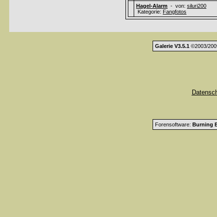
Hagel-Alarm
- von:
siluri200
Kategorie:
Fangfotos
Galerie V3.5.1
©2003/200
Datensc
Forensoftware:
Burning B