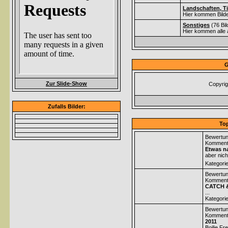
Landschaften, Ti
Hier kommen Bilde
Sonstiges
(76 Bi
Hier kommen alle 
G
Zur Slide-Show
Copyrig
Zufalls Bilder:
Top
Bewertun
Komment
Etwas na
aber nich
Kategori
Bewertun
Komment
CATCH 
...
Kategori
Bewertun
Komment
2011
Boilie Fr