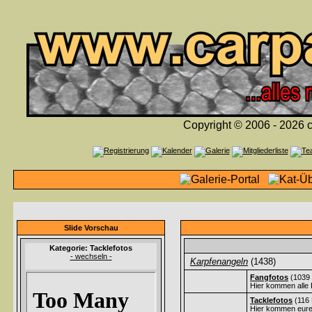
Copyright © 2006 - 2026 c
Slide Vorschau
Kategorie: Tacklefotos
- wechseln -
Karpfenangeln
(1438)
Fangfotos
(1039 
Hier kommen alle 
Tacklefotos
(116 
Hier kommen eure