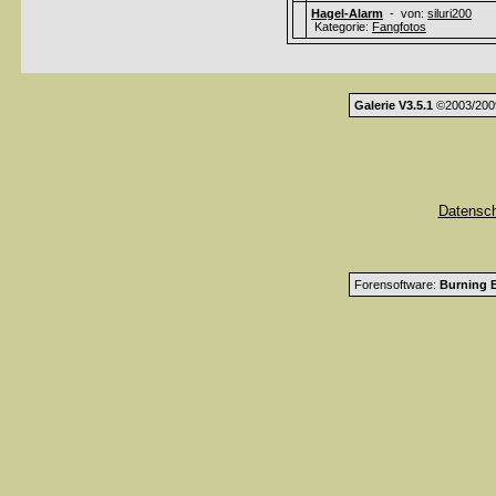
Hagel-Alarm
- von:
siluri200
Kategorie:
Fangfotos
Galerie V3.5.1
©2003/200
Datensc
Forensoftware:
Burning B