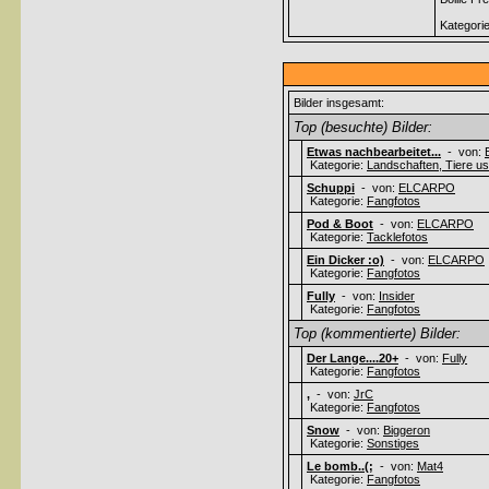
Kategori
Bilder insgesamt:
Top (besuchte) Bilder:
Etwas nachbearbeitet...
- von:
Kategorie:
Landschaften, Tiere usw
Schuppi
- von:
ELCARPO
Kategorie:
Fangfotos
Pod & Boot
- von:
ELCARPO
Kategorie:
Tacklefotos
Ein Dicker :o)
- von:
ELCARPO
Kategorie:
Fangfotos
Fully
- von:
Insider
Kategorie:
Fangfotos
Top (kommentierte) Bilder:
Der Lange....20+
- von:
Fully
Kategorie:
Fangfotos
,
- von:
JrC
Kategorie:
Fangfotos
Snow
- von:
Biggeron
Kategorie:
Sonstiges
Le bomb..(;
- von:
Mat4
Kategorie:
Fangfotos