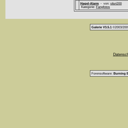
Hagel-Alarm
- von:
siluri200
Kategorie:
Fangfotos
Galerie V3.5.1
©2003/200
Datensc
Forensoftware:
Burning B