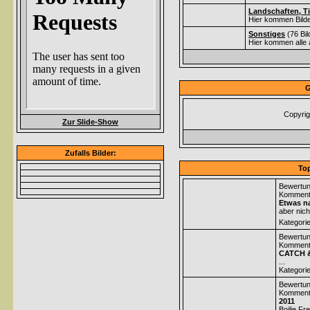
Landschaften, Ti
Hier kommen Bilde
Sonstiges
(76 Bi
Hier kommen alle 
G
Copyrig
Zur Slide-Show
Zufalls Bilder:
Top
Bewertun
Komment
Etwas na
aber nich
Kategori
Bewertun
Komment
CATCH 
...
Kategori
Bewertun
Komment
2011
Boilie Fr