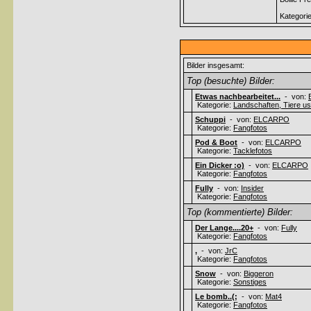
Kategori
Bilder insgesamt:
Top (besuchte) Bilder:
Etwas nachbearbeitet...
- von:
Kategorie:
Landschaften, Tiere usw
Schuppi
- von:
ELCARPO
Kategorie:
Fangfotos
Pod & Boot
- von:
ELCARPO
Kategorie:
Tacklefotos
Ein Dicker :o)
- von:
ELCARPO
Kategorie:
Fangfotos
Fully
- von:
Insider
Kategorie:
Fangfotos
Top (kommentierte) Bilder:
Der Lange....20+
- von:
Fully
Kategorie:
Fangfotos
,
- von:
JrC
Kategorie:
Fangfotos
Snow
- von:
Biggeron
Kategorie:
Sonstiges
Le bomb..(;
- von:
Mat4
Kategorie:
Fangfotos