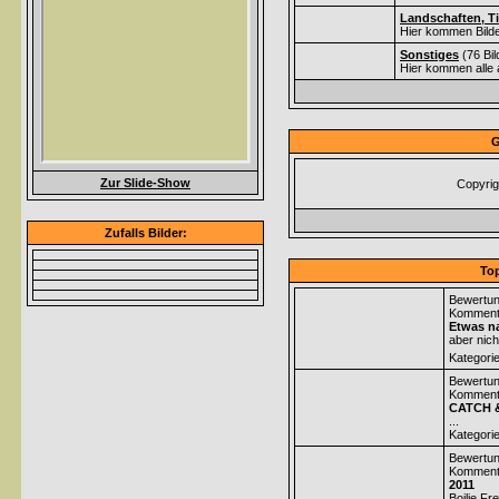
Landschaften, Ti
Hier kommen Bilde
Sonstiges
(76 Bi
Hier kommen alle 
G
Zur Slide-Show
Copyrig
Zufalls Bilder:
Top
Bewertun
Komment
Etwas na
aber nich
Kategori
Bewertun
Komment
CATCH 
...
Kategori
Bewertun
Komment
2011
Boilie Fr