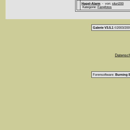
Hagel-Alarm
- von:
siluri200
Kategorie:
Fangfotos
Galerie V3.5.1
©2003/200
Datensc
Forensoftware:
Burning B