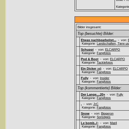
Kategori
Bilder insgesamt:
Top (besuchte) Bilder:
Etwas nachbearbeitet...
- von:
Kategorie:
Landschaften, Tiere usw
Schuppi
- von:
ELCARPO
Kategorie:
Fangfotos
Pod & Boot
- von:
ELCARPO
Kategorie:
Tacklefotos
Ein Dicker :o)
- von:
ELCARPO
Kategorie:
Fangfotos
Fully
- von:
Insider
Kategorie:
Fangfotos
Top (kommentierte) Bilder:
Der Lange....20+
- von:
Fully
Kategorie:
Fangfotos
,
- von:
JrC
Kategorie:
Fangfotos
Snow
- von:
Biggeron
Kategorie:
Sonstiges
Le bomb..(;
- von:
Mat4
Kategorie:
Fangfotos